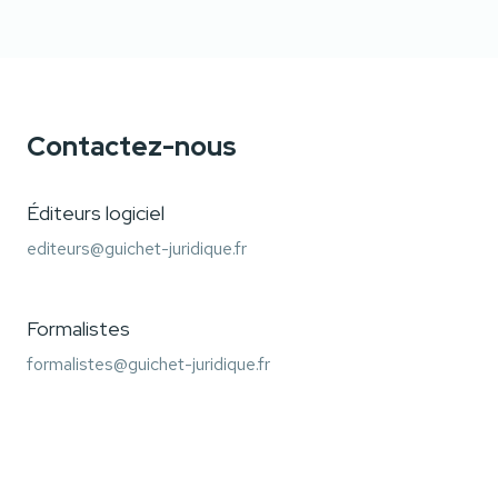
Contactez-nous
Éditeurs logiciel
Courriel
editeurs@guichet-juridique.fr
Formalistes
Courriel
formalistes@guichet-juridique.fr